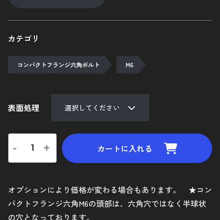
陽極酸化処理
ネジ長さについての補足
カテゴリ
追加工について
コンパクトフランジ六角ボルト
M6
ご利用ガイド
マイカート
表面処理
新規会員登録
-
+
お気に入り
カートに入れる
ログイン
オプションにより価格が変わる場合もあります。 ★コン
特定商取引法に基づく表示
パクトフランジ六角M6の頭部は、六角穴ではなく半球状
の穴となっております。