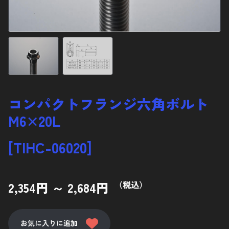
ナベ低頭ボルト
サラボルト
12ポイントフランジボルト
ナット
ディスクローターボルト
コンパクトフランジ六角ボルト
スタッドボルト
M6×20L
その他バイクパーツ
[TIHC-06020]
カーパーツ
アクセサリー
2,354円 ～ 2,684円
（税込）
使用鋼材について
お気に入りに追加