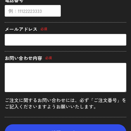
電話番号
陽極酸化処理
ネジ長さについての補足
追加工について
メールアドレス
必須
ご利用ガイド
マイカート
お問い合わせ内容
必須
新規会員登録
お気に入り
ご注文に関するお問い合わせには、必ず「ご注文番号」を
ログイン
ご記入くださいますようお願いいたします。
特定商取引法に基づく表示