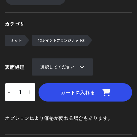
陽極酸化処理
ネジ長さについての補足
カテゴリ
追加工について
ナット
12ポイントフランジナットS
ご利用ガイド
マイカート
表面処理
新規会員登録
-
+
お気に入り
カートに入れる
ログイン
オプションにより価格が変わる場合もあります。
特定商取引法に基づく表示