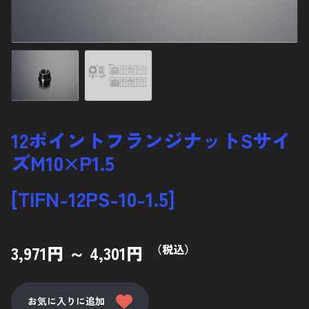
ナベ低頭ボルト
サラボルト
12ポイントフランジボルト
ナット
ディスクローターボルト
12ポイントフランジナットSサイ
スタッドボルト
ズM10×P1.5
その他バイクパーツ
[TIFN-12PS-10-1.5]
カーパーツ
アクセサリー
3,971円 ～ 4,301円
（税込）
使用鋼材について
お気に入りに追加