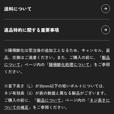
プライバシーポリシー
送料について
企業サイト
車種別キットはこちら
返品特約に関する重要事項
お問い合わせ
※陽極酸化は受注後の追加工となるため、キャンセル、返
品、交換はご遠慮ください。また、ご購入の前に、「
製品
について
」ページ内の「
陽極酸化処理について
」をご参照
ください。
※首下長さ（L）が30mm以下の短いボルトについては、
ネジ有効長（S）が表の数値と異なる製品がございます。
ご購入の前に、「
製品について
」ページ内の「
ネジ長さに
ついての補足
」をご参照ください。