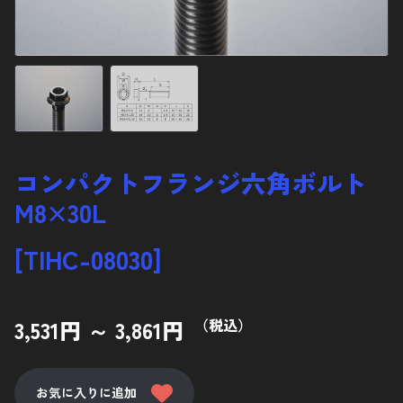
ナベ低頭ボルト
サラボルト
12ポイントフランジボルト
ナット
ディスクローターボルト
コンパクトフランジ六角ボルト
スタッドボルト
M8×30L
その他バイクパーツ
[TIHC-08030]
カーパーツ
アクセサリー
3,531円 ～ 3,861円
（税込）
使用鋼材について
お気に入りに追加