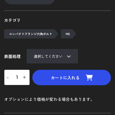
陽極酸化処理
ネジ長さについての補足
カテゴリ
追加工について
コンパクトフランジ六角ボルト
M8
ご利用ガイド
マイカート
表面処理
新規会員登録
-
+
お気に入り
カートに入れる
ログイン
オプションにより価格が変わる場合もあります。
特定商取引法に基づく表示