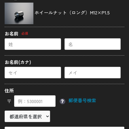
ナベ低頭ボルト
ホイールナット（ロング）M12×P1.5
サラボルト
12ポイントフランジボルト
お名前
必須
ナット
ディスクローターボルト
スタッドボルト
お名前(カナ)
その他バイクパーツ
カーパーツ
住所
アクセサリー
郵便番号検索
〒
使用鋼材について