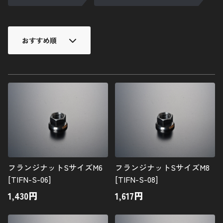
ナベ低頭ボルト
サラボルト
12ポイントフランジボルト
ナット
ディスクローターボルト
スタッドボルト
その他バイクパーツ
カーパーツ
アクセサリー
フランジナットSサイズM6
フランジナットSサイズM8
[TIFN-S-06]
[TIFN-S-08]
1,430
円
1,617
円
使用鋼材について