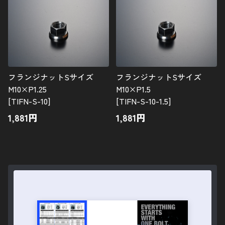
陽極酸化処理
ネジ長さについての補足
追加工について
ご利用ガイド
フランジナットSサイズ
フランジナットSサイズ
M10×P1.25
M10×P1.5
マイカート
[TIFN-S-10]
[TIFN-S-10-1.5]
1,881
円
1,881
円
新規会員登録
お気に入り
ログイン
特定商取引法に基づく表示