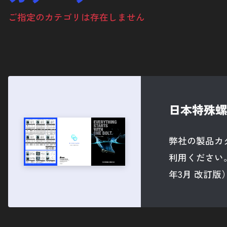
フランジ六角ボルト
ご指定のカテゴリは存在しません
ナベボルト
ナベ低頭ボルト
サラボルト
12ポイントフランジボルト
日本特殊螺
ナット
ディスクローターボルト
弊社の製品カ
スタッドボルト
利用ください
年3月 改訂版
その他バイクパーツ
カーパーツ
アクセサリー