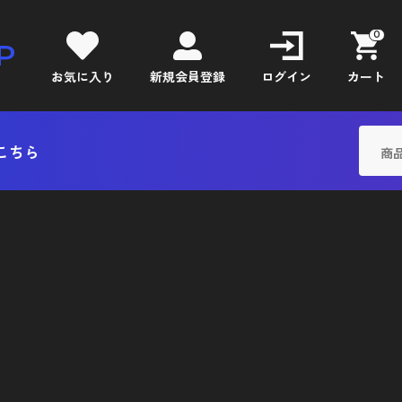
0
P
お気に入り
新規会員登録
ログイン
カート
こちら
使用鋼材について
ご利用
陽極酸化処理
特定商
ト
ネジ長さについての補足
プライ