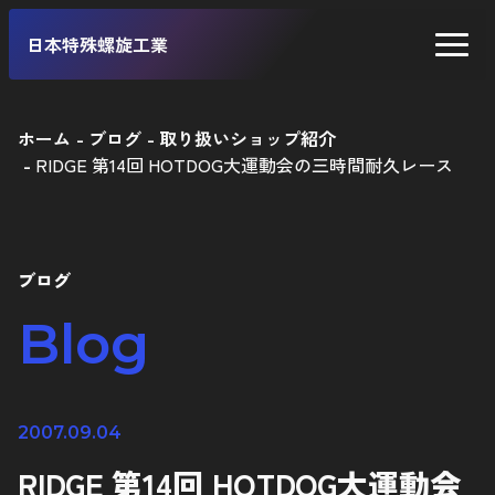
日本特殊螺旋工業
ホーム
ブログ
取り扱いショップ紹介
RIDGE 第14回 HOTDOG大運動会の三時間耐久レース
二輪車
四輪車
自転車
ブログ
工業製品
Blog
2007.09.04
RIDGE 第14回 HOTDOG大運動会