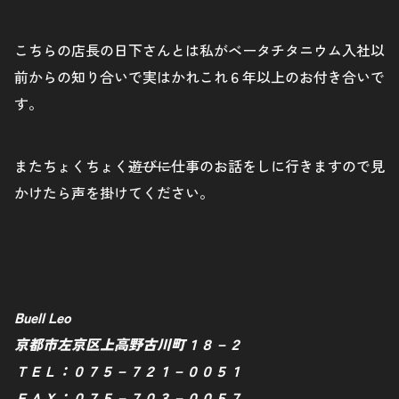
こちらの店長の日下さんとは私がベータチタニウム入社以
前からの知り合いで実はかれこれ６年以上のお付き合いで
す。
またちょくちょく
遊びに
仕事のお話をしに行きますので見
かけたら声を掛けてください。
Buell Leo
京都市左京区上高野古川町１８－２
ＴＥＬ：０７５－７２１－００５１
ＦＡＸ：０７５－７０３－００５７