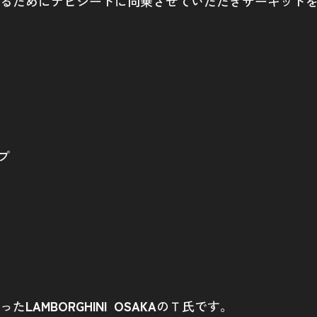
るためにナビシートに同乗させていただきサーキット
ップ
った
LAMBORGHINI OSAKA
のＴ氏です。