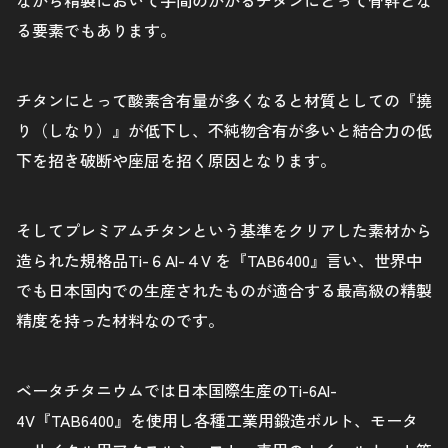
ながら精製において手間のかかるチタンにとって骨幹とな
る要素でもあります。
チタンにとって酸素含有量が多くなると材質としての『撓
り（しなり）』が低下し、不純物含有が多いと結合力の低
下を招き破断や座屈を招く原因となります。
そしてプレミアムチタンという基準をクリアした素材から
造られた規格品Ti-６Al-４V を『TAB6400』言い、世界中
でも日本国内での生産されたものが適合する最高級の精製
精度を持った材料なのです。
ベータチタニウムでは日本国際生産のTi-6Al-
4V『TAB6400』を使用し各種工業用鍛造ボルト、モータ