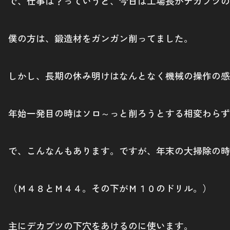
で、仕事は？っていうと、今日は工場長がデカブツの
僕の方は、鍛造材をガンガン削ってました。
しかし、長期の休み明けはなんとなく機械の操作の感
年始一発目の時はソロ～っと削ろうとする相変わらず
で、こんなんもあります。ですが、年末の大掃除の時
（Ｍ４８とＭ４４。その下がＭ１０のドリル。）
主にデカブツの下穴をあけるのに使います。