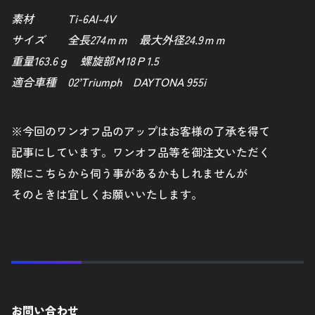
素材 Ti-6Al-4V
サイズ 全長274ｍｍ 最大外径24.9ｍｍ
重量163.6ｇ 螺旋部Ｍ18Ｐ1.5
適合車種 02’Triumph DAYTONA 955i
※今回のワンオフ品のアップはお客様の了承を得て
記事にしています。ワンオフ品等を御注文いただく
際にこちらから伺う事があるかもしれませんが
そのときは宜しくお願いいたします。
お問い合わせ